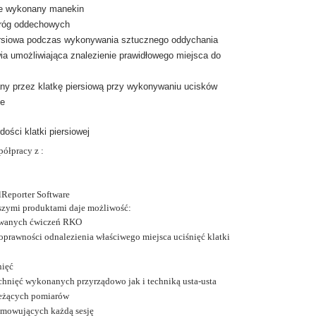
ie wykonany manekin
dróg oddechowych
ersiowa podczas wykonywania sztucznego oddychania
wia umożliwiająca znalezienie prawidłowego miejsca do
any przez klatkę piersiową przy wykonywaniu ucisków
ne
dości klatki piersiowej
ółpracy z :
lReporter Software
szymi produktami daje możliwość:
ywanych ćwiczeń RKO
poprawności odnalezienia właściwego miejsca uciśnięć klatki
nięć
hnięć wykonanych przyrządowo jak i techniką usta-usta
ieżących pomiarów
mowujących każdą sesję