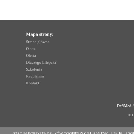
Mapa strony:
Strona główna
O nas
Oferta
Dlaczego Lifepak?
Szkolenia
Regulamin
Kontakt
DefiMed-
© C
STRONA KORZYSTA Z PLIKÓW COOKIES W CELU REALIZACJI USŁUG I ZGO