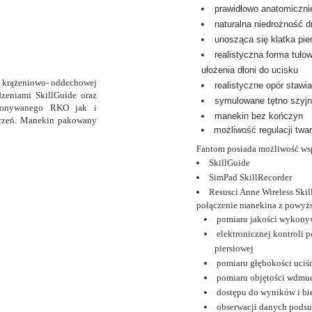
prawidłowo anatomiczn
naturalna niedrożność 
unosząca się klatka pi
realistyczna forma tuło
ułożenia dłoni do ucisku
ji krążeniowo- oddechowej
realistyczne opór stawi
zeniami SkillGuide oraz
symulowane tętno szyj
ykonywanego RKO jak i
manekin bez kończyn
arzeń. Manekin pakowany
możliwość regulacji twar
Fantom posiada możliwość wsp
SkillGuide
SimPad SkillRecorder
Resusci Anne Wireless Skil
połączenie manekina z powyż
pomiaru jakości wykon
elektronicznej kontroli 
piersiowej
pomiaru głębokości uciś
pomiaru objętości wdmuc
dostępu do wyników i b
obserwacji danych podsu