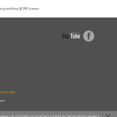
acją mobilną QCPR Learner.
63 003 099
żone
ANIA LUB DOSTĘPU DO PLIKÓW COOKIES W TWOJEJ PRZEGLĄDARCE.