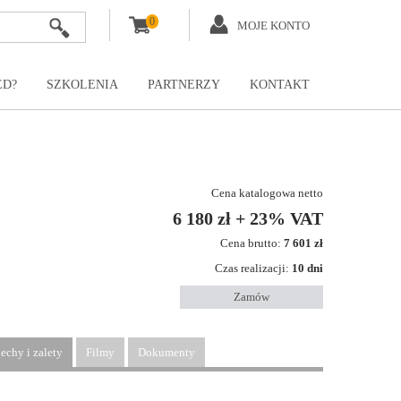
0
MOJE KONTO
ED?
SZKOLENIA
PARTNERZY
KONTAKT
Cena katalogowa netto
6 180 zł + 23% VAT
Cena brutto:
7 601 zł
Czas realizacji:
10 dni
Zamów
echy i zalety
Filmy
Dokumenty