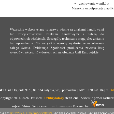
zachowania wyników
Manekin współpracuje z aplik
Wszystkie wykorzystane tu nazwy własne są znakami handlowymi
lub zarejestrowanymi znakami handlowymi i należą do
odpowiednich właścicieli. Szczegóły techniczne mogą ulec zmianie
bez uprzedzenia. Nie wszystkie wyroby są dostępne na obszarze
całego świata. Deklaracja Zgodności producenta zawiera listę
wyrobów i akcesoriów dostępnych na obszarze Unii Europejskiej.
AED
- ul. Olgierda 91/3, 81-534 Gdynia, woj. pomorskie | NIP: 9570328104 | tel:
6
opyright 2014-2026 DefiMed -
Defibrylatory
Aed Cena
- wszelkie prawa zastrze
Projekt: Virtual Services -
strony internetowe
Powered by:
DNIE Z
. MOŻESZ OKREŚLIĆ WARUNKI PRZECHOWYW
POLITYKĄ PLIKÓW COOKIES