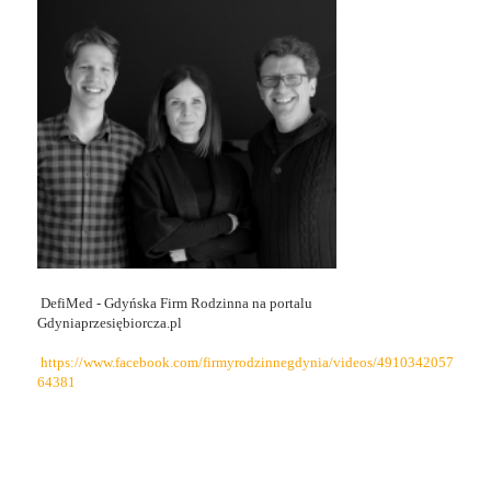
DefiMed - Gdyńska Firm Rodzinna na portalu
Gdyniaprzesiębiorcza.pl
https://www.facebook.com/firmyrodzinnegdynia/videos/4910342057
64381