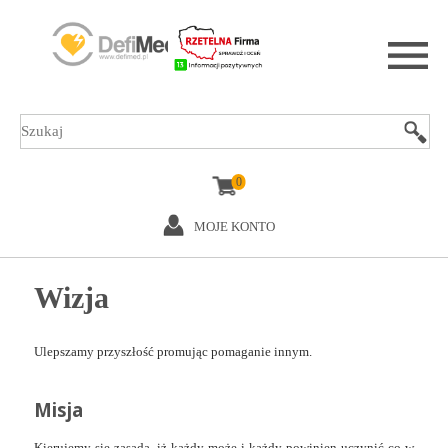
0
MOJE KONTO
Wizja
Ulepszamy przyszłość promując pomaganie innym.
Misja
Kierujemy się zasadą, iż każdy może i każdy powinien uczynić co w