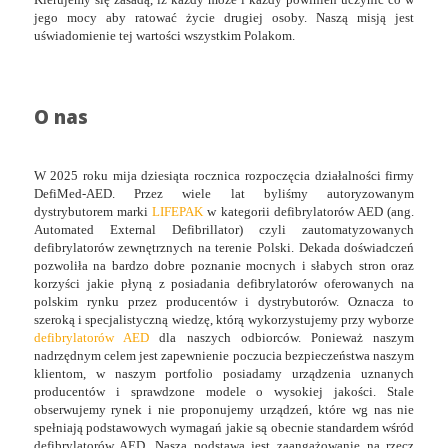
jego mocy aby ratować życie drugiej osoby. Naszą misją jest
uświadomienie tej wartości wszystkim Polakom.
O nas
W 2025 roku mija dziesiąta rocznica rozpoczęcia działalności firmy
DefiMed-AED. Przez wiele lat byliśmy autoryzowanym
dystrybutorem marki
LIFEPAK
w kategorii defibrylatorów AED (ang.
Automated External Defibrillator) czyli zautomatyzowanych
defibrylatorów zewnętrznych na terenie Polski. Dekada doświadczeń
pozwoliła na bardzo dobre poznanie mocnych i słabych stron oraz
korzyści jakie płyną z posiadania defibrylatorów oferowanych na
polskim rynku przez producentów i dystrybutorów. Oznacza to
szeroką i specjalistyczną wiedzę, którą wykorzystujemy przy wyborze
defibrylatorów AED
dla naszych odbiorców. Ponieważ naszym
nadrzędnym celem jest zapewnienie poczucia bezpieczeństwa naszym
klientom, w naszym portfolio posiadamy urządzenia uznanych
producentów i sprawdzone modele o wysokiej jakości. Stale
obserwujemy rynek i nie proponujemy urządzeń, które wg nas nie
spełniają podstawowych wymagań jakie są obecnie standardem wśród
defibrylatorów AED. Naszą podstawą jest
zaangażowanie na rzecz