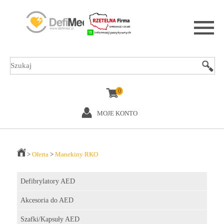
0
MOJE KONTO
>
Oferta
>
Manekiny RKO
Defibrylatory AED
Akcesoria do AED
Szafki/Kapsuły AED