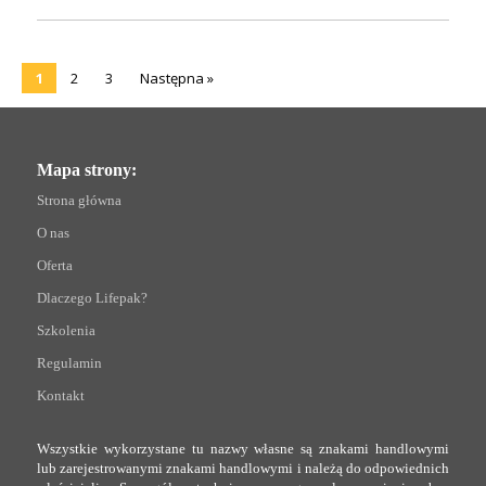
1
2
3
Następna
»
Mapa strony:
Strona główna
O nas
Oferta
Dlaczego Lifepak?
Szkolenia
Regulamin
Kontakt
Wszystkie wykorzystane tu nazwy własne są znakami handlowymi
lub zarejestrowanymi znakami handlowymi i należą do odpowiednich