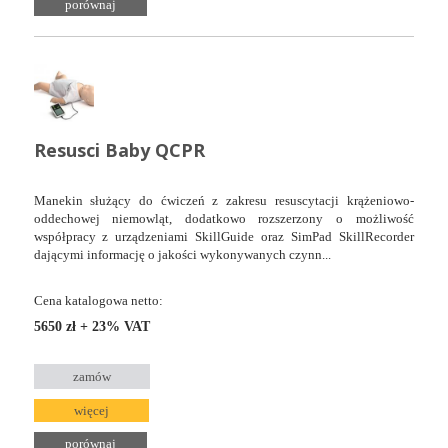
porównaj
Resusci Baby QCPR
Manekin służący do ćwiczeń z zakresu resuscytacji krążeniowo-
oddechowej niemowląt, dodatkowo rozszerzony o możliwość
współpracy z urządzeniami SkillGuide oraz SimPad SkillRecorder
dającymi informację o jakości wykonywanych czynn...
Cena katalogowa netto:
5650 zł + 23% VAT
zamów
więcej
porównaj