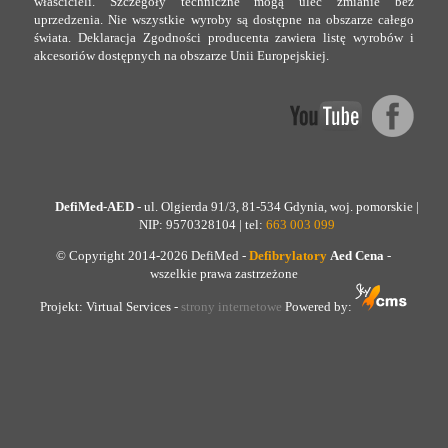
właścicieli. Szczegóły techniczne mogą ulec zmianie bez
uprzedzenia. Nie wszystkie wyroby są dostępne na obszarze całego
świata. Deklaracja Zgodności producenta zawiera listę wyrobów i
akcesoriów dostępnych na obszarze Unii Europejskiej.
DefiMed-AED
- ul. Olgierda 91/3, 81-534 Gdynia, woj. pomorskie |
NIP: 9570328104 | tel:
663 003 099
© Copyright 2014-2026 DefiMed -
Defibrylatory
Aed Cena
-
wszelkie prawa zastrzeżone
Projekt: Virtual Services -
strony internetowe
Powered by: