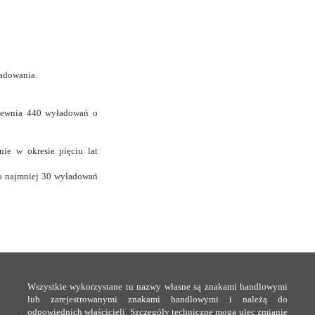
adowania.
apewnia 440 wyładowań o
ie w okresie pięciu lat
co najmniej 30 wyładowań
Wszystkie wykorzystane tu nazwy własne są znakami handlowymi
lub zarejestrowanymi znakami handlowymi i należą do
odpowiednich właścicieli. Szczegóły techniczne mogą ulec zmianie