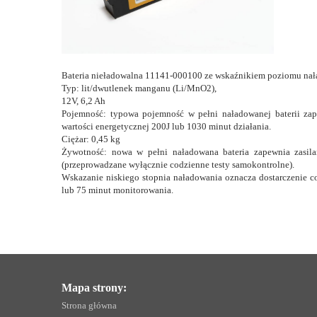
Bateria nieładowalna 11141-000100 ze wskaźnikiem poziomu nał
Typ: lit/dwutlenek manganu (Li/MnO2),
12V, 6,2 Ah
Pojemność: typowa pojemność w pełni naładowanej baterii z
wartości energetycznej 200J lub 1030 minut działania.
Ciężar: 0,45 kg
Żywotność: nowa w pełni naładowana bateria zapewnia zasilan
(przeprowadzane wyłącznie codzienne testy samokontrolne).
Wskazanie niskiego stopnia naładowania oznacza dostarczenie 
lub 75 minut monitorowania.
Mapa strony:
Strona główna