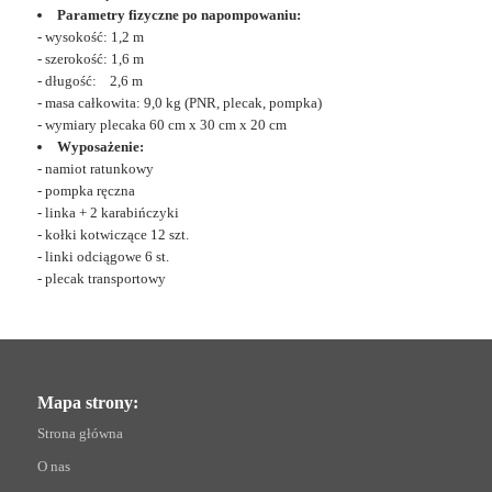
Parametry fizyczne po napompowaniu:
- wysokość: 1,2 m
- szerokość: 1,6 m
- długość: 2,6 m
- masa całkowita: 9,0 kg (PNR, plecak, pompka)
- wymiary plecaka 60 cm x 30 cm x 20 cm
Wyposażenie:
- namiot ratunkowy
- pompka ręczna
- linka + 2 karabińczyki
- kołki kotwiczące 12 szt.
- linki odciągowe 6 st.
- plecak transportowy
Mapa strony:
Strona główna
O nas