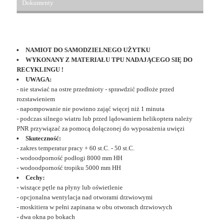
Dokumenty
NAMIOT DO SAMODZIELNEGO UŻYTKU
WYKONANY Z MATERIAŁU TPU NADAJĄCEGO SIĘ DO
RECYKLINGU !
UWAGA:
- nie stawiać na ostre przedmioty - sprawdzić podłoże przed
rozstawieniem
- napompowanie nie powinno zająć więcej niż 1 minuta
- podczas silnego wiatru lub przed lądowaniem helikoptera należy
PNR przywiązać za pomocą dołączonej do wyposażenia uwięzi
Skuteczność:
- zakres temperatur pracy + 60 st.C. - 50 st.C.
- wodoodporność podłogi 8000 mm HH
- wodoodporność tropiku 5000 mm HH
Cechy:
- wiszące pętle na płyny lub oświetlenie
- opcjonalna wentylacja nad otworami drzwiowymi
- moskitiera w pełni zapinana w obu otworach drzwiowych
- dwa okna po bokach