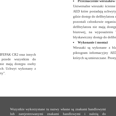
Przeznaczenie wieszaków 
Uniwersalne wieszaki ścienn
AED które posiadają uchwyty 
gdzie dostęp do defibrylatora
pozostali członkowie organiz
defibrylatora nie mają dost
biurowej, na wyposażeniu 
błyskawiczny dostęp do defib
Wykonanie i montaż
Wieszaki są wykonane z bla
piktogram informacyjny AED
a LIFEPAK CR2 oraz innych
których są umieszczane. Pros
ny przede wszystkim do
 nie mają dostępu osoby
ych. Uchwyt wykonany z
ty".
Wszystkie wykorzystane tu nazwy własne są znakami handlowymi
lub zarejestrowanymi znakami handlowymi i należą do