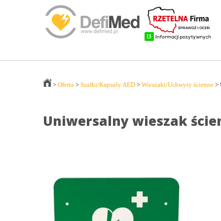
>
Oferta
>
Szafki/Kapsuły AED
>
Wieszaki/Uchwyty ścienne
>
Uniwersalny wieszak ście