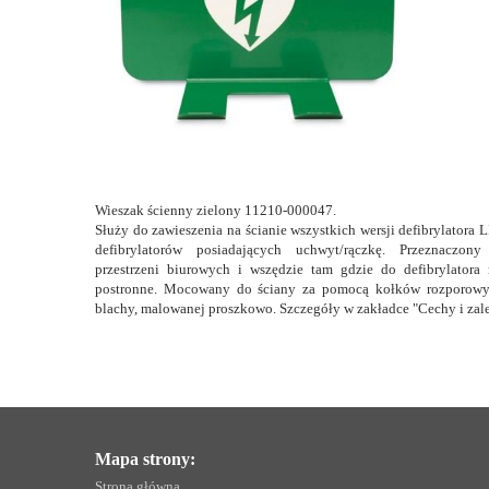
Wieszak ścienny zielony 11210-000047.
Służy do zawieszenia na ścianie wszystkich wersji defibrylator
defibrylatorów posiadających uchwyt/rączkę. Przeznaczo
przestrzeni biurowych i wszędzie tam gdzie do defibrylatora
postronne. Mocowany do ściany za pomocą kołków rozporow
blachy, malowanej proszkowo. Szczegóły w zakładce "Cechy i zale
Mapa strony:
Strona główna