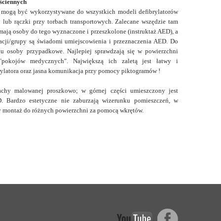
ściennych
e mogą być wykorzystywane do wszystkich modeli defibrylatorów
lub rączki przy torbach transportowych. Zalecane wszędzie tam
 mają osoby do tego wyznaczone i przeszkolone (instruktaż AED), a
acji/grupy są świadomi umiejscowienia i przeznaczenia AED. Do
ępu osoby przypadkowe. Najlepiej sprawdzają się w powierzchni
"pokojów medycznych". Największą ich zaletą jest łatwy i
rylatora oraz jasna komunikacja przy pomocy piktogramów !
chy malowanej proszkowo; w górnej części umieszczony jest
. Bardzo estetyczne nie zaburzają wizerunku pomieszczeń, w
ty montaż do różnych powierzchni za pomocą wkrętów.